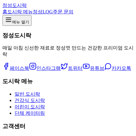
정성도시락
홈
도시락 메뉴
정성LOG
주문 문의
메뉴 열기
정성도시락
매일 아침 신선한 재료로 정성껏 만드는 건강한 프리미엄 도시
락
페이스북
인스타그램
트위터
유튜브
카카오톡
도시락 메뉴
일반 도시락
건강식 도시락
어린이 도시락
단체 케이터링
고객센터