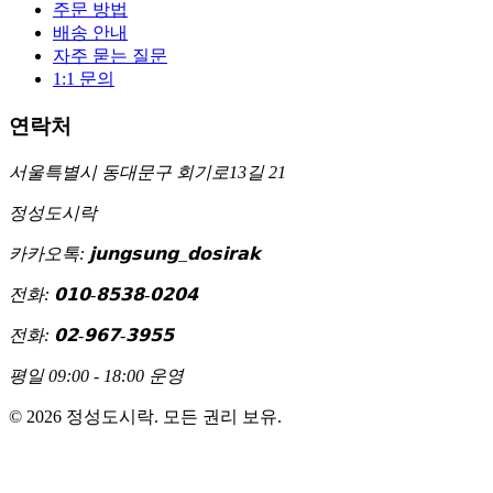
주문 방법
배송 안내
자주 묻는 질문
1:1 문의
연락처
서울특별시 동대문구 회기로13길 21
정성도시락
카카오톡: 𝗷𝘂𝗻𝗴𝘀𝘂𝗻𝗴_𝗱𝗼𝘀𝗶𝗿𝗮𝗸
전화: 𝟬𝟭𝟬-𝟴𝟱𝟯𝟴-𝟬𝟮𝟬𝟰
전화: 𝟬𝟮-𝟵𝟲𝟳-𝟯𝟵𝟱𝟱
평일 09:00 - 18:00 운영
©
2026
정성도시락. 모든 권리 보유.