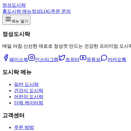
정성도시락
홈
도시락 메뉴
정성LOG
주문 문의
메뉴 열기
정성도시락
매일 아침 신선한 재료로 정성껏 만드는 건강한 프리미엄 도시
페이스북
인스타그램
트위터
유튜브
카카오톡
도시락 메뉴
일반 도시락
건강식 도시락
어린이 도시락
단체 케이터링
고객센터
주문 방법